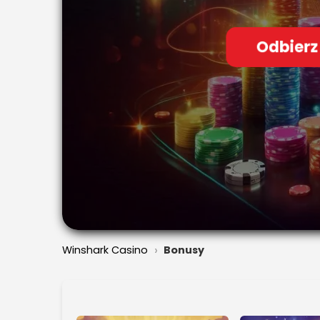
Odbierz
›
Winshark Casino
Bonusy