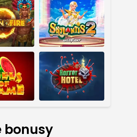
e bonusy