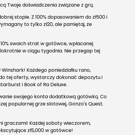
acą Twoje doświadczenia związane z grą.
brej stopie. Z 100% dopasowaniem do zł500 i
ymagany to tylko zł20, ale pamiętaj, że
10% swoich strat w gotówce, wpłacanej
okrotnie w ciągu tygodnia. Nie przegap tej
 Winshark! Każdego poniedziałku rano,
do tej oferty, wystarczy dokonać depozytu i
tarburst i Book of Ra Deluxe.
dowanie swojego konta dodatkową gotówką. Co
ej popularnej grze slotowej, Gonzo's Quest.
mi graczami! Każdej soboty wieczorem,
 ekscytujące zł5,000 w gotówce!