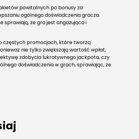
akietów powitalnych po bonusy za
olepszaniu ogólnego doświadczenia gracza.
sprawiają, że gra jest angażująca i
go częstych promocjach, które tworzą
onieważ nie tylko zwiększają wartość wpłat,
rspektywę zdobycia lukratywnego jackpota, czy
gólnego doświadczenia w grach, sprawiając, że
iaj