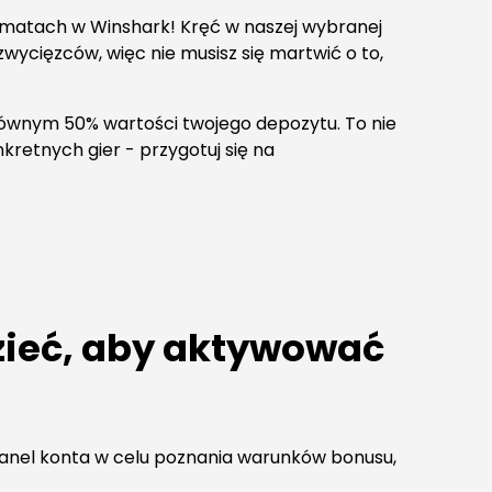
omatach w Winshark! Kręć w naszej wybranej
wycięzców, więc nie musisz się martwić o to,
ównym 50% wartości twojego depozytu. To nie
kretnych gier - przygotuj się na
zieć, aby aktywować
panel konta w celu poznania warunków bonusu,