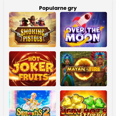
Popularne gry