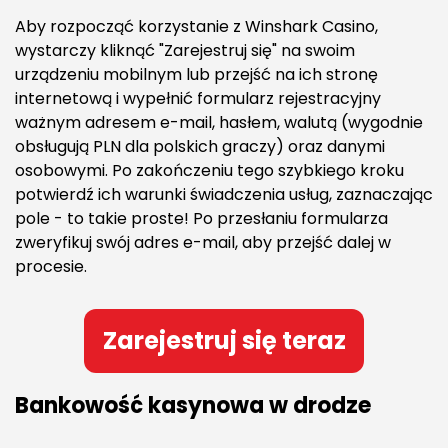
Aby rozpocząć korzystanie z Winshark Casino,
wystarczy kliknąć "Zarejestruj się" na swoim
urządzeniu mobilnym lub przejść na ich stronę
internetową i wypełnić formularz rejestracyjny
ważnym adresem e-mail, hasłem, walutą (wygodnie
obsługują PLN dla polskich graczy) oraz danymi
osobowymi. Po zakończeniu tego szybkiego kroku
potwierdź ich warunki świadczenia usług, zaznaczając
pole - to takie proste! Po przesłaniu formularza
zweryfikuj swój adres e-mail, aby przejść dalej w
procesie.
Zarejestruj się teraz
Bankowość kasynowa w drodze