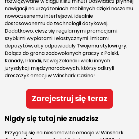
rozwiązywane w ciągu kilku minut! Doświadcz płynnej
nawigacji na urządzeniach mobilnych dzięki naszemu
nowoczesnemu interfejsowi, idealnie
dostosowanemu do technologii dotykowej.
Dodatkowo, ciesz się regularnymi promocjami,
szybkimi wypłatami i elastycznymi limitami
depozytów, aby odpowiadały Twojemu stylowi gry.
Dołącz do grona zadowolonych graczy z Polski,
Kanady, Irlandii, Nowej Zelandii i wielu innych
jurysdykcji międzynarodowych, którzy odkryli
dreszczyk emocji w Winshark Casino!
Zarejestruj się teraz
Nigdy się tutaj nie znudzisz
Przygotuj się na niesamowite emocje w Winshark