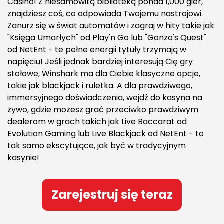
Casino! Z niesamowitą biblioteką ponad 1,000 gier,
znajdziesz coś, co odpowiada Twojemu nastrojowi.
Zanurz się w świat automatów i zagraj w hity takie jak
"Księga Umarłych" od Play'n Go lub "Gonzo's Quest"
od NetEnt - te pełne energii tytuły trzymają w
napięciu! Jeśli jednak bardziej interesują Cię gry
stołowe, Winshark ma dla Ciebie klasyczne opcje,
takie jak blackjack i ruletka. A dla prawdziwego,
immersyjnego doświadczenia, wejdź do kasyna na
żywo, gdzie możesz grać przeciwko prawdziwym
dealerom w grach takich jak Live Baccarat od
Evolution Gaming lub Live Blackjack od NetEnt - to
tak samo ekscytujące, jak być w tradycyjnym
kasynie!
Zarejestruj się teraz