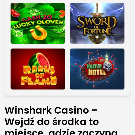
Winshark Casino –
Wejdź do środka to
miejsce, gdzie zaczyna